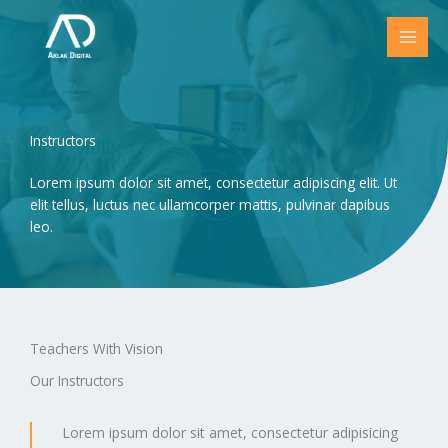
Skip
to
content
Instructors
Lorem ipsum dolor sit amet, consectetur adipiscing elit. Ut
elit tellus, luctus nec ullamcorper mattis, pulvinar dapibus
leo.
Teachers With Vision
Our Instructors
Lorem ipsum dolor sit amet, consectetur adipisicing